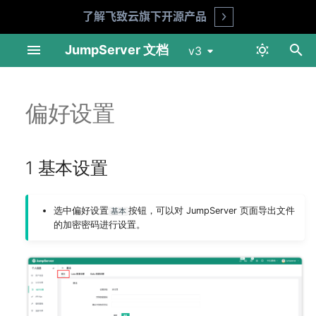
了解飞致云旗下开源产品
Open
正
JumpServer 文档
v3
在
网络端口说明
Telnet
仪表盘
仪表盘
1 基本设置
快捷命令
概览页
产品 FAQ
API 文档
环境要求
准备工作
在线安装
数据库 SSL 连接
用户列表
资产列表
账号列表
资产授权
标签列表
会话记录
登录日志
MFA
初
偏好设置
始
Linux 单机部署
Linux SSH
用户管理
会话审计
2 Luna 配置设置
作业管理
基本设置
安全建议
交互命令
安装指南
部署 NFS 服务
在线升级
Redis SSL 连接
用户组
网域列表
账号模版
用户登录
命令记录
操作日志
LDAP
化
1 基本设置
Linux 集群模式部署
Linux VNC
资产管理
日志审计
3 Koko 配置设置
模版管理
组织管理 (X-Pack)
企业版
升级指南
部署 MySQL 服务
角色列表 (X-Pack)
平台列表
账号推送
命令过滤
文件传输
改密日志
CAS
搜
Kubernetes Helm 模式部
macOS VNC
账号管理
执行历史
消息通知
部署 Redis 服务
账号收集 (X-Pack)
资产登录 (X-Pack)
作业日志
Passkey
索
选中偏好设置
按钮，可以对 JumpServer 页面导出文件
基本
署
引
的加密密码进行设置。
Windows SSH
权限管理
功能设置
部署 JumpServer 01 节点
账号改密 (X-Pack)
连接方式（X-Pack）
SSO (X-Pack)
擎
迁移文档
Windows VNC
更多选项
认证设置
部署 JumpServer 02 节点
账号备份 (X-Pack)
OpenID (X-Pack)
升级须知
Windows RDP
工单 (X-Pack)
存储设置
部署 JumpServer 03 节点
SAML2 (X-Pack)