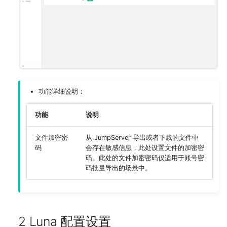
反向代理
MySQL
组件设置
部署 JumpServer 04 节点
Slack (X-Pack)
资源下载
Kubernetes
远程应用
部署 HAProxy 服务
Radius (X-Pack)
命令行工具
安全设置
部署 MinIO 服务
钉钉 (X-Pack)
数据库加密连接
界面设置 (X-Pack)
部署 Elasticsearch 服务
微信 (X-Pack)
功能详细说明：
系统工具
注意事项
飞书 (X-Pack)
功能
说明
文件加密密
从 JumpServer 导出或者下载的文件中
系统任务
码
会存在敏感信息，此处设置文件的加密密
码。此处的文件加密密码仅适用于账号密
码批量导出的场景中。
2 Luna 配置设置