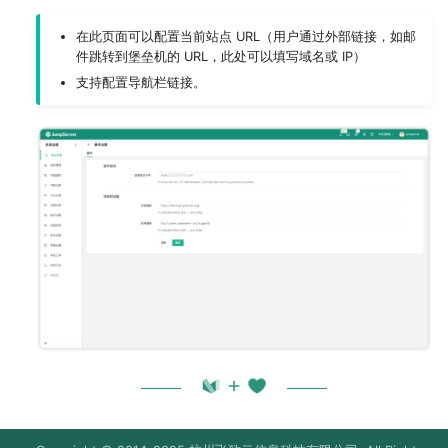
反向代理
MySQL
Slack (X-Pack)
部署 JumpServer 04 节点
在此页面可以配置当前站点 URL（用户通过外部链接，如邮
资源下载
件跳转到堡垒机的 URL，此处可以填写域名或 IP）
Kubernetes
Radius (X-Pack)
部署 HAProxy 服务
支持配置导航栏链接。
命令行工具
钉钉 (X-Pack)
部署 MinIO 服务
数据库加密连接
微信 (X-Pack)
部署 Elasticsearch 服务
飞书 (X-Pack)
注意事项