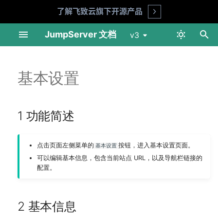
了解飞致云旗下开源产品
Open
正
JumpServer 文档
v3
在
网络端口说明
Telnet
仪表盘
仪表盘
概览页
1 功能简述
MFA
产品 FAQ
API 文档
环境要求
准备工作
在线安装
数据库 SSL 连接
用户列表
资产列表
账号列表
资产授权
标签列表
会话记录
登录日志
用户信息
快捷命令
初
基本设置
始
Linux 单机部署
Linux SSH
用户管理
会话审计
个人信息
2 基本信息
LDAP
安全建议
交互命令
安装指南
部署 NFS 服务
在线升级
Redis SSL 连接
用户组
网域列表
账号模版
用户登录
命令记录
操作日志
认证设置
作业管理
化
1 功能简述
Linux 集群模式部署
Linux VNC
资产管理
日志审计
我的资产
CAS
企业版
升级指南
部署 MySQL 服务
角色列表 (X-Pack)
平台列表
账号推送
命令过滤
文件传输
改密日志
偏好设置
模版管理
搜
Kubernetes Helm 模式部
macOS VNC
账号管理
Web 终端
Passkey
部署 Redis 服务
账号收集 (X-Pack)
资产登录 (X-Pack)
作业日志
API Key
执行历史
索
点击页面左侧菜单的
按钮，进入基本设置页面。
基本设置
署
引
可以编辑基本信息，包含当前站点 URL，以及导航栏链接的
Windows SSH
权限管理
文件管理
SSO (X-Pack)
部署 JumpServer 01 节点
账号改密 (X-Pack)
连接方式（X-Pack）
临时密码
配置。
擎
迁移文档
Windows VNC
更多选项
作业中心
OpenID (X-Pack)
部署 JumpServer 02 节点
账号备份 (X-Pack)
连接令牌
升级须知
2 基本信息
Windows RDP
工单 (X-Pack)
工单 (X-Pack)
SAML2 (X-Pack)
部署 JumpServer 03 节点
Passkey