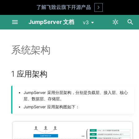
了解飞致云旗下开源产品
Open
正
JumpServer 文档
v3
在
1 应用架构
网络端口说明
页面说明
产品 FAQ
API 文档
环境要求
准备工作
在线安装
数据库 SSL 连接
Telnet
仪表盘
仪表盘
概览页
概览页
初
系统架构
始
2 组件说明
Linux 单机部署
通用功能
安全建议
交互命令
安装指南
部署 NFS 服务
在线升级
Redis SSL 连接
Linux SSH
用户管理
会话审计
个人信息
基本设置
化
1 应用架构
Linux 集群模式部署
资产要求
企业版
升级指南
部署 MySQL 服务
Linux VNC
资产管理
日志审计
我的资产
组织管理 (X-Pack)
搜
Kubernetes Helm 模式部
管理手册
部署 Redis 服务
macOS VNC
账号管理
Web 终端
消息通知
索
JumpServer 采用分层架构，分别是负载层、接入层、核心
署
引
层、数据层、存储层。
审计手册
部署 JumpServer 01 节点
Windows SSH
权限管理
文件管理
功能设置
JumpServer 应用架构图如下：
擎
迁移文档
用户手册
部署 JumpServer 02 节点
Windows VNC
更多选项
作业中心
认证设置
升级须知
系统设置
部署 JumpServer 03 节点
Windows RDP
工单 (X-Pack)
工单 (X-Pack)
存储设置