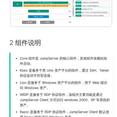
反向代理
参数说明
部署 JumpServer 04 节点
MySQL
组件设置
资源下载
存储说明
部署 HAProxy 服务
Kubernetes
远程应用
命令行工具
部署 MinIO 服务
安全设置
数据库加密连接
2 组件说明
部署 Elasticsearch 服务
界面设置 (X-Pack)
Core 组件是 JumpServer 的核心组件，其他组件依赖此组
注意事项
系统工具
件启动。
Koko 是服务于类 Unix 资产平台的组件，通过 SSH、Telnet
系统任务
协议提供字符型连接。
Lion 是服务于 Windows 资产平台的组件，用于 Web 端访
问 Windows 资产。
XRDP 是服务于 RDP 协议组件，该组件主要功能是通过
JumpServer Client 方式访问 windows 2000、XP 等系统的
资产。
Razor 是服务于 RDP 协议组件，JumpServer Client 默认使