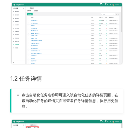
反向代理
MySQL
Slack (X-Pack)
部署 JumpServer 04 节点
资源下载
Kubernetes
Radius (X-Pack)
部署 HAProxy 服务
命令行工具
钉钉 (X-Pack)
部署 MinIO 服务
数据库加密连接
微信 (X-Pack)
部署 Elasticsearch 服务
飞书 (X-Pack)
注意事项
1.2 任务详情
点击自动化任务名称即可进入该自动化任务的详情页面，在
该自动化任务的详情页面可查看任务详情信息，执行历史信
息。