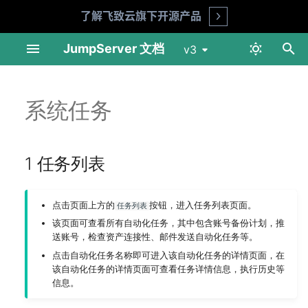
了解飞致云旗下开源产品
Open
正
JumpServer 文档
v3
在
网络端口说明
Telnet
仪表盘
仪表盘
概览页
MFA
1 任务列表
产品 FAQ
API 文档
环境要求
准备工作
在线安装
数据库 SSL 连接
用户列表
资产列表
账号列表
资产授权
标签列表
会话记录
登录日志
用户信息
快捷命令
初
系统任务
始
Linux 单机部署
Linux SSH
用户管理
会话审计
个人信息
LDAP
安全建议
交互命令
1.2 任务详情
安装指南
部署 NFS 服务
在线升级
Redis SSL 连接
用户组
网域列表
账号模版
用户登录
命令记录
操作日志
认证设置
作业管理
化
1 任务列表
Linux 集群模式部署
Linux VNC
资产管理
日志审计
我的资产
CAS
企业版
1.3 任务监控
升级指南
部署 MySQL 服务
角色列表 (X-Pack)
平台列表
账号推送
命令过滤
文件传输
改密日志
偏好设置
模版管理
搜
Kubernetes Helm 模式部
macOS VNC
账号管理
Web 终端
Passkey
2 定期清理
部署 Redis 服务
账号收集 (X-Pack)
资产登录 (X-Pack)
作业日志
API Key
执行历史
索
点击页面上方的
按钮，进入任务列表页面。
任务列表
署
引
该页面可查看所有自动化任务，其中包含账号备份计划，推
Windows SSH
权限管理
文件管理
SSO (X-Pack)
部署 JumpServer 01 节点
账号改密 (X-Pack)
连接方式（X-Pack）
临时密码
送账号，检查资产连接性、邮件发送自动化任务等。
擎
迁移文档
点击自动化任务名称即可进入该自动化任务的详情页面，在
Windows VNC
更多选项
作业中心
OpenID (X-Pack)
部署 JumpServer 02 节点
账号备份 (X-Pack)
连接令牌
该自动化任务的详情页面可查看任务详情信息，执行历史等
升级须知
信息。
Windows RDP
工单 (X-Pack)
工单 (X-Pack)
SAML2 (X-Pack)
部署 JumpServer 03 节点
Passkey