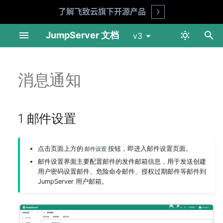
了解飞致云旗下开源产品
Open
正
JumpServer 文档
v3
在
网络端口说明
Telnet
仪表盘
仪表盘
概览页
1 邮件设置
MFA
产品 FAQ
API 文档
环境要求
准备工作
在线安装
数据库 SSL 连接
用户列表
资产列表
账号列表
资产授权
标签列表
会话记录
登录日志
用户信息
快捷命令
初
消息通知
始
Linux 单机部署
Linux SSH
用户管理
会话审计
个人信息
LDAP
安全建议
交互命令
1.1 配置说明
安装指南
部署 NFS 服务
在线升级
Redis SSL 连接
用户组
网域列表
账号模版
用户登录
命令记录
操作日志
认证设置
作业管理
化
1 邮件设置
Linux 集群模式部署
Linux VNC
资产管理
日志审计
我的资产
2 短信设置(X-Pack)
CAS
企业版
升级指南
部署 MySQL 服务
角色列表 (X-Pack)
平台列表
账号推送
命令过滤
文件传输
改密日志
偏好设置
模版管理
搜
Kubernetes Helm 模式部
macOS VNC
账号管理
Web 终端
Passkey
2.1 功能简述
部署 Redis 服务
账号收集 (X-Pack)
资产登录 (X-Pack)
作业日志
API Key
执行历史
索
点击页面上方的
按钮，即进入邮件设置页面。
邮件设置
署
引
邮件设置界面主要配置邮件的发件邮箱信息，用于发送创建
Windows SSH
权限管理
文件管理
SSO (X-Pack)
2.2 配置说明
部署 JumpServer 01 节点
账号改密 (X-Pack)
连接方式（X-Pack）
临时密码
用户密码设置邮件、危险命令邮件、授权过期邮件等邮件到
擎
迁移文档
JumpServer 用户邮箱。
Windows VNC
更多选项
作业中心
OpenID (X-Pack)
2.3 用户侧配置
部署 JumpServer 02 节点
账号备份 (X-Pack)
连接令牌
升级须知
Windows RDP
工单 (X-Pack)
工单 (X-Pack)
3 消息订阅
SAML2 (X-Pack)
部署 JumpServer 03 节点
Passkey