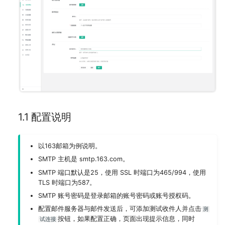
反向代理
MySQL
Slack (X-Pack)
3.1 设置消息接收人
部署 JumpServer 04 节点
资源下载
Kubernetes
Radius (X-Pack)
部署 HAProxy 服务
命令行工具
钉钉 (X-Pack)
部署 MinIO 服务
数据库加密连接
微信 (X-Pack)
部署 Elasticsearch 服务
飞书 (X-Pack)
注意事项
1.1 配置说明
以163邮箱为例说明。
SMTP 主机是 smtp.163.com。
SMTP 端口默认是25，使用 SSL 时端口为465/994，使用
TLS 时端口为587。
SMTP 账号密码是登录邮箱的账号密码或账号授权码。
配置邮件服务器与邮件发送后，可添加测试收件人并点击
测
按钮，如果配置正确，页面出现提示信息，同时
试连接