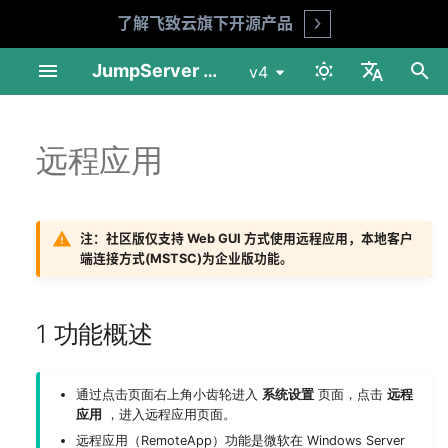
了解飞致云旗下开源产品
Open
正
JumpServer 文档
v4
在
中文
Linux 单机部署
用户管理
自动化
会话审计
我的资产
基本设置
1 功能概述
人脸识别 (X-Pack)
审计台
个人设置
产品 FAQ
API 文档
环境要求
准备工作
安装指南
安装指南
用户列表
资产列表
账号列表
资产授权
账号发现
账号改密
会话记录
登录日志
作业列表
连接资产
快捷命令
系统工具
会话审计
我的资产
客户端下载与安装
初
远程应用
English
始
Linux 集群模式部署
资产管理
安全设置
日志审计
作业中心
LDAP
2 应用发布机
报表
工作台
安全建议
交互命令
安装指南
部署 NFS 服务
运维指南
升级指南
用户组
网域列表
账号模板
访问控制
账号推送
风险检测
会话命令
改密日志
作业日志
Web终端
作业管理
日志审计
资产连接
化
1Panel 模式部署
账号管理
应用管理
作业审计
其他
Passkey
工单
企业版
2.1 系统要求
升级指南
部署 PostgreSQL 服务
Web资产
会话分享
账号备份
文件传输
操作日志
文件传输
模板管理
作业审计
连接设置
注：社区版仅支持 Web GUI 方式使用远程应用，本地客户
搜
端连接方式(MSTSC)为企业版功能。
Kubernetes Helm 模式部
授权管理
工单审计
CAS
客户端使用
2.2 创建应用发布机
部署 Redis 服务
在线用户
文件管理
执行历史
工单审计
工具
索
署
引
1 功能概述
标签列表
报表
LDAP HA (X-Pack)
WinRM（推荐）
部署 JumpServer 01 节点
擎
网络端口说明
OIDC (X-Pack)
OpenSSH
部署 JumpServer 02 节点
通过点击页面右上角小齿轮进入
系统设置
页面，点击
远程
数据备份以及恢复指南
应用
，进入远程应用页面。
OAuth2 (X-Pack)
2.3 部署应用发布机
部署 HAProxy 服务
远程应用（RemoteApp）功能是微软在 Windows Server